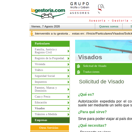
Viernes, 7 Agosto 2026
bienvenido a tu gestoria ,
estas en:
//Inicio/Particulares/Visados/Soli
Particulares
Familia, Justicia y
Registro Civil
Visados
Registro de la Propiedad.
Vivienda
Tráfico
Seguridad Social
Solicitud de Visado
Impuestos
Patentes, Marcas y
Dominios
¿Qué es?
Caza y Pesca
Autorización expedida por el c
Educación
suele ser mediante un sello que 
Visados
¿Para qué sirve?
Trámites a Medida
Sirve para poder viajar al país do
Empresas
¿Qué necesitas?
Otros Servicios