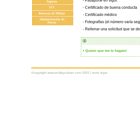
- Pasaporte en vigor.
Seguros
- Certificado de buena conducta
ITV
Recursos de Multas
- Certificado médico
Administración de
- Fotografías (el número varía s
Fincas
- Rellenar una solicitud que se 
Quiero que me lo hagais!
©copyright www.arcillaycobian.com 2005 |
texto legal