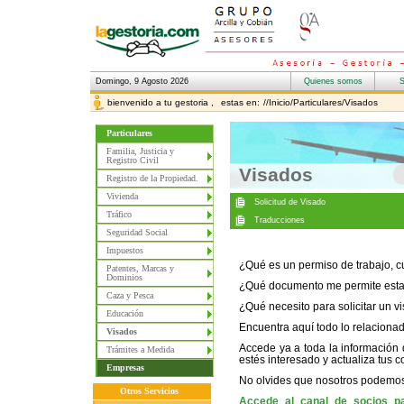
Domingo, 9 Agosto 2026
bienvenido a tu gestoria ,
estas en:
//Inicio/Particulares/Visados
Particulares
Familia, Justicia y
Registro Civil
Visados
Registro de la Propiedad.
Vivienda
Tráfico
Seguridad Social
Impuestos
¿Qué es un permiso de trabajo, c
Patentes, Marcas y
Dominios
¿Qué documento me permite esta
Caza y Pesca
¿Qué necesito para solicitar un 
Educación
Encuentra aquí todo lo relacionado
Visados
Accede ya a toda la información 
Trámites a Medida
estés interesado y actualiza tus 
Empresas
No olvides que nosotros podemos 
Otros Servicios
Accede al canal de socios pa