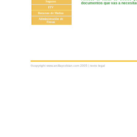
Seguros
documentos que vas a necesitar 
ITV
Recursos de Multas
Administración de
Fincas
©copyright www.arcillaycobian.com 2005 |
texto legal