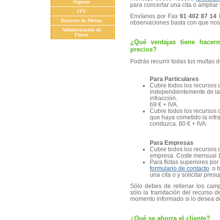
Seguros
para concertar una cita o ampliar
ITV
Envíanos por Fax
91 402 87 14
l
Recursos de Multas
observaciones basta con que nos l
Administración de
Fincas
¿Qué ventajas tiene hace
precios?
Podrás recurrir todas tus multas d
Para Particulares
Cubre todos los recursos 
independientemente de la
infracción.
69 € + IVA.
Cubre todos los recursos 
que haya cometido la infr
conduzca. 80 € + IVA.
Para Empresas
Cubre todos los recursos 
empresa. Coste mensual 11
Para flotas superiores po
formulario de contacto
. o 
una cita o y solicitar pres
Sólo debes de rellenar los camp
sólo la tramitación del recurso d
momento informado si lo desea d
¿Qué se ahorra el cliente?