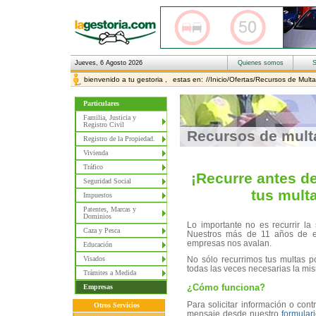
Jueves, 6 Agosto 2026
bienvenido a tu gestoria ,
estas en:
//Inicio/Ofertas/Recursos de Mult
Particulares
Familia, Justicia y
Registro Civil
Recursos de mult
Registro de la Propiedad.
Vivienda
Tráfico
¡Recurre antes d
Seguridad Social
tus multa
Impuestos
Patentes, Marcas y
Dominios
Lo importante no es recurrir la 
Caza y Pesca
Nuestros más de 11 años de exp
empresas nos avalan.
Educación
Visados
No sólo recurrimos tus multas p
todas las veces necesarias la mis
Trámites a Medida
¿Cómo funciona?
Empresas
Para solicitar información o con
Otros Servicios
mensaje desde nuestro
formular